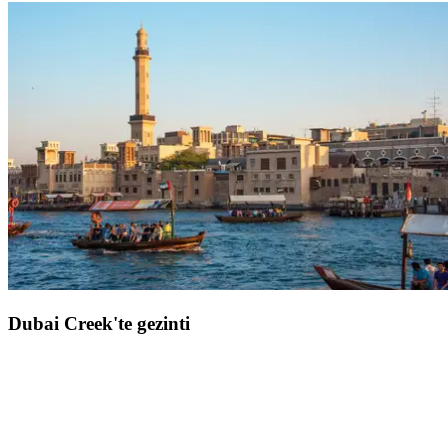
Dubai'nin mutlak sembolü olan Burj Khalifa,
828 metre
yüksekliğiyle silueti domine ediyor
. Bu ikonik gökdelen, dünyanın
en yüksek yapısı olarak, Birleşik Arap Emirlikleri'nin modernliğini
ve cesaretini tek başına yansıtıyor. Panoramik platformlarına
çıktığınızda,
çöl, yapay adalar ve devasa şehre dair büyüleyici
bir manzara
keşfedeceksiniz.
Kulenin eteklerinde,
müzikle uyumlu dans eden su gösterisi
,
deneyimi daha da unutulmaz kılıyor. Dubai'deki bir yolculuk, bu
etkileyici tırmanış olmadan tamamlanmış sayılmaz.
Mimari bir
başarı ile saf duygunun buluşması
olarak, Burj Khalifa, Orta
Doğu'daki tüm şehir gezilerinizde önemli bir durak haline geliyor.
Dubai Creek'te gezinti