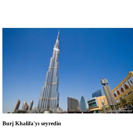
Al Shindagha müzesi, sizi Birleşik Arap Emirlikleri'nin petrol
çağından çok önceki tarihine,
Dubai'nin en eski semtlerinden
birinin kalbine
davet ediyor. Bu modern ve etkileşimli müze,
bedevi geleneklerini, deniz ticaretini, günlük yaşamı ve
becerileri
ortaya koyarak bölgeyi şekillendiren unsurları
keşfetmenizi sağlıyor. Tematik pavyonları ve etkileşimli araçları
sayesinde, gerçek bir zaman yolculuğuna çıkıyorsunuz.
Hikayeler,
dönem nesneleri ve duyusal sahnelemeler
, Birleşik Arap
Emirlikleri'nin kültürel köklerine derin ve erişilebilir bir bakış
sunuyor.
Büyüleyici bir ziyaret
, Dubai seyahatlerinizde keşif, miras
ve duyguları birleştirmek için mutlaka dahil edilmesi gereken bir
deneyim.
Burj Khalifa'yı seyredin