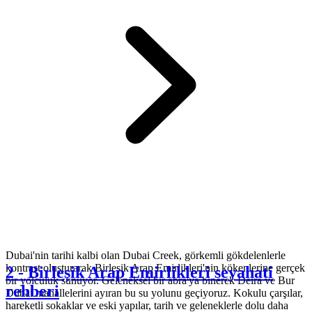
Dubai'nin tarihi kalbi olan Dubai Creek, görkemli gökdelenlerle
kontrast oluşturarak Birleşik Arap Emirlikleri'nin kökenlerine gerçek
2
-
Birleşik Arap Emirlikleri seyahati
bir yolculuk sunuyor. Geleneksel bir abra'ya binerek Deira ve Bur
rehberi
Dubai mahallelerini ayıran bu su yolunu geçiyoruz. Kokulu çarşılar,
hareketli sokaklar ve eski yapılar, tarih ve geleneklerle dolu daha