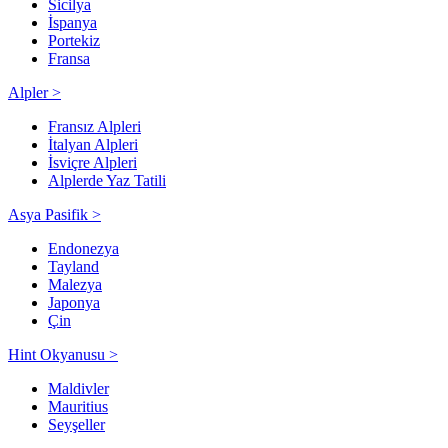
Sicilya
İspanya
Portekiz
Fransa
Alpler >
Fransız Alpleri
İtalyan Alpleri
İsviçre Alpleri
Alplerde Yaz Tatili
Asya Pasifik >
Endonezya
Tayland
Malezya
Japonya
Çin
Hint Okyanusu >
Maldivler
Mauritius
Seyşeller