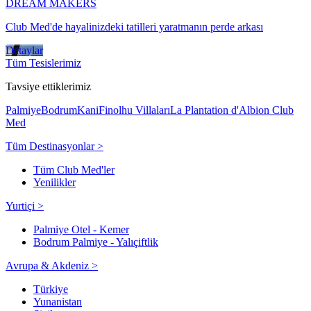
DREAM MAKERS
Club Med'de hayalinizdeki tatilleri yaratmanın perde arkası
Detaylar
Tüm Tesislerimiz
Tavsiye ettiklerimiz
Palmiye
Bodrum
Kani
Finolhu Villaları
La Plantation d'Albion Club
Med
Tüm Destinasyonlar >
Tüm Club Med'ler
Yenilikler
Yurtiçi >
Palmiye Otel - Kemer
Bodrum Palmiye - Yalıçiftlik
Avrupa & Akdeniz >
Türkiye
Yunanistan