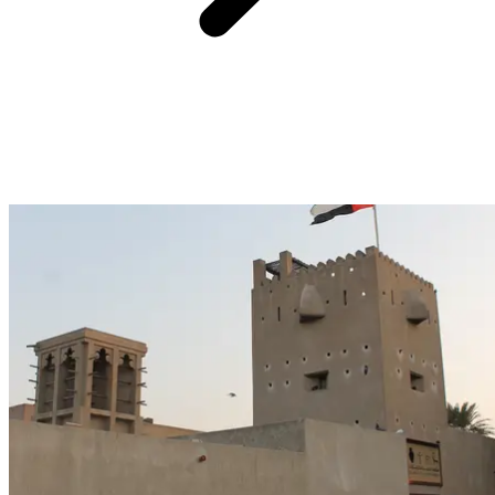
Jumeirah Camii, Birleşik Arap Emirlikleri'nde gayrimüslimlere açık
nadir ibadet yerlerinden biridir ve Dubai'de kültürel bir durak olarak
öne çıkar. Zarif Fatımi tarzında beyaz taşla inşa edilen bu cami,
mimarisinin inceliği ve gün boyunca değişen ışığının yumuşaklığıyla
büyüler. Seyahatiniz sırasında, Müslüman geleneklerini keşfetmeye
ve zihninizi açmaya davet eden rehberli bir tura katılabilirsiniz.
Kaçırılmaması gereken zengin bir ruhsal ve mimari deneyim sunar.
Miras ve kültürler arası diyaloğa meraklı olanlar için Jumeirah
Camii, Dubai'deki her seyahate doğal bir şekilde dahil olur.