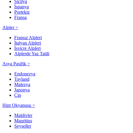
Sicilya
İspanya
Portekiz
Fransa
Alpler >
Fransız Alpleri
İtalyan Alpleri
İsviçre Alpleri
Alplerde Yaz Tatili
Asya Pasifik >
Endonezya
Tayland
Malezya
Japonya
Çin
Hint Okyanusu >
Maldivler
Mauritius
Seyşeller