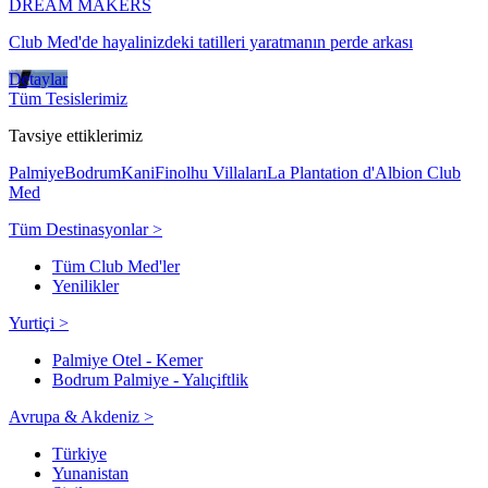
DREAM MAKERS
Club Med'de hayalinizdeki tatilleri yaratmanın perde arkası
Detaylar
Tüm Tesislerimiz
Tavsiye ettiklerimiz
Palmiye
Bodrum
Kani
Finolhu Villaları
La Plantation d'Albion Club
Med
Tüm Destinasyonlar >
Tüm Club Med'ler
Yenilikler
Yurtiçi >
Palmiye Otel - Kemer
Bodrum Palmiye - Yalıçiftlik
Avrupa & Akdeniz >
Türkiye
Yunanistan