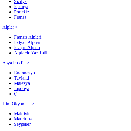
Sicilya
İspanya
Portekiz
Fransa
Alpler >
Fransız Alpleri
İtalyan Alpleri
İsviçre Alpleri
Alplerde Yaz Tatili
Asya Pasifik >
Endonezya
Tayland
Malezya
Japonya
Çin
Hint Okyanusu >
Maldivler
Mauritius
Seyşeller