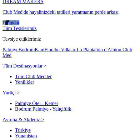
DREAM MAKERS
Club Med'de hayalinizdeki tatilleri yaratmanın perde arkası
Detaylar
Tüm Tesislerimiz
Tavsiye ettiklerimiz
Palmiye
Bodrum
Kani
Finolhu Villaları
La Plantation d'Albion Club
Med
Tüm Destinasyonlar >
Tüm Club Med'ler
Yenilikler
Yurtiçi >
Palmiye Otel - Kemer
Bodrum Palmiye - Yalıçiftlik
Avrupa & Akdeniz >
Türkiye
Yunanistan