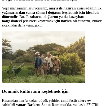
Yeşil manzaraları seviyorsanız,
mayıs ile haziran arası adanın ilk
yağmurlardan sonra cömert doğasını keşfetmek için ideal bir
dönemdir
. Bu,
Jarabacoa dağlarını ya da kuzeybatı
bölgesindeki şelaleleri keşfetmek için harika bir fırsattır
, burada
sıcaklıklar daha yumuşaktır.
Dominik kültürünü keşfetmek için
Kasım'dan mart'a kadar, büyük şehirler
canlı festivallere ev
sahipliği yapar
.
Başkent Santo Domingo'da
, yaklaşık 27°C'lik