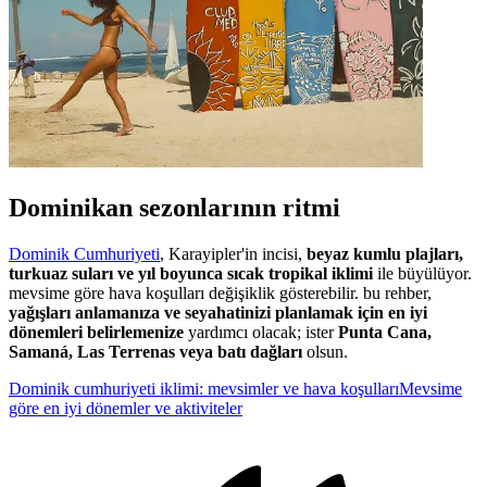
Dominikan sezonlarının ritmi
Dominik Cumhuriyeti
, Karayipler'in incisi,
beyaz kumlu plajları,
turkuaz suları ve yıl boyunca sıcak tropikal iklimi
ile büyülüyor.
mevsime göre hava koşulları değişiklik gösterebilir. bu rehber,
yağışları anlamanıza ve seyahatinizi planlamak için en iyi
dönemleri belirlemenize
yardımcı olacak; ister
Punta Cana,
Samaná, Las Terrenas veya batı dağları
olsun.
Dominik cumhuriyeti iklimi: mevsimler ve hava koşulları
Mevsime
göre en iyi dönemler ve aktiviteler