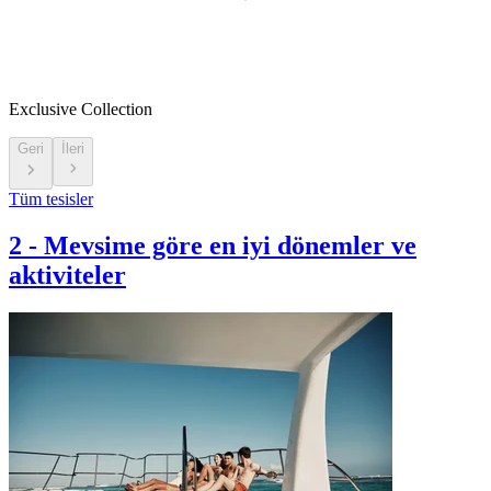
Exclusive Collection
Geri
İleri
Tüm tesisler
2
-
Mevsime göre en iyi dönemler ve
aktiviteler