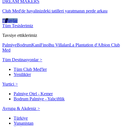
DREAM MAKERS
Club Med'de hayalinizdeki tatilleri yaratmanın perde arkası
Detaylar
Tüm Tesislerimiz
Tavsiye ettiklerimiz
Palmiye
Bodrum
Kani
Finolhu Villaları
La Plantation d'Albion Club
Med
Tüm Destinasyonlar >
Tüm Club Med'ler
Yenilikler
Yurtiçi >
Palmiye Otel - Kemer
Bodrum Palmiye - Yalıçiftlik
Avrupa & Akdeniz >
Türkiye
Yunanistan