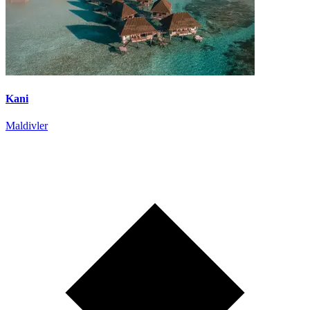
Kani
Maldivler