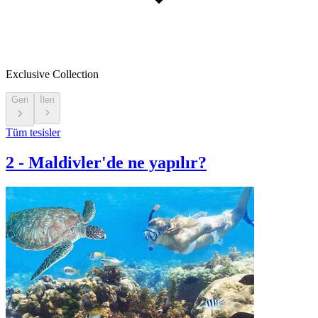
Exclusive Collection
Geri
İleri
Tüm tesisler
2
-
Maldivler'de ne yapılır?