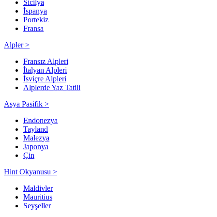
Sicilya
İspanya
Portekiz
Fransa
Alpler >
Fransız Alpleri
İtalyan Alpleri
İsviçre Alpleri
Alplerde Yaz Tatili
Asya Pasifik >
Endonezya
Tayland
Malezya
Japonya
Çin
Hint Okyanusu >
Maldivler
Mauritius
Seyşeller