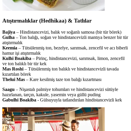
Atıştırmalıklar (Hedhikaa) & Tatlılar
Bajiya
– Hindistancevizi, balık ve soğanlı samosa (bir tür börek)
Gulha
– Ton balığı, soğan ve hindistancevizli mantıya benzer bir tür
atıştırmalık
Keemia
– Tütsülenmiş ton, bezelye, sarımsak, zencefil ve acı biberli
hamur işi atıştırmalık
Kulhi Boakiba
– Pirinç, hindistancevizi, sarımsak, limon, zencefil
ve ton balıklı bir tür kek
Mas Roshi
– Tütsülenmiş ton balıklı ve hindistancevizli tavada
kızartılan börek
Thelui Mas
– Kare kesilmiş taze ton balığı kızartması
Saagu
– Nişastalı palmiye tohumları ve hindistancevizi sütüyle
hazırlanan, tarçın, kakule, yasemin veya güllü puding
Gabulhi Boakiba
- Gülsuyuyla tatlandırılan hindistancevizli kek