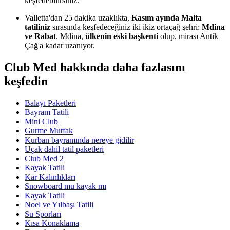
keşfedebilirsiniz.
Valletta'dan 25 dakika uzaklıkta,
Kasım ayında Malta
tatiliniz
sırasında keşfedeceğiniz iki ikiz ortaçağ şehri:
Mdina
ve Rabat
. Mdina,
ülkenin eski başkenti
olup, mirası Antik
Çağ'a kadar uzanıyor.
Club Med hakkında daha fazlasını
keşfedin
Balayı Paketleri
Bayram Tatili
Mini Club
Gurme Mutfak
Kurban bayramında nereye gidilir
Uçak dahil tatil paketleri
Club Med 2
Kayak Tatili
Kar Kalınlıkları
Snowboard mu kayak mı
Kayak Tatili
Noel ve Yılbaşı Tatili
Su Sporları
Kısa Konaklama