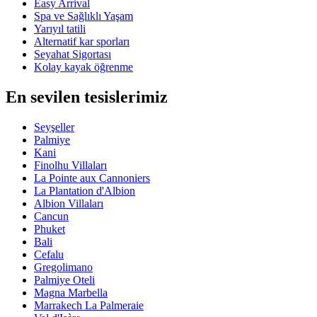
Easy Arrival
Spa ve Sağlıklı Yaşam
Yarıyıl tatili
Alternatif kar sporları
Seyahat Sigortası
Kolay kayak öğrenme
En sevilen tesislerimiz
Seyşeller
Palmiye
Kani
Finolhu Villaları
La Pointe aux Cannoniers
La Plantation d'Albion
Albion Villaları
Cancun
Phuket
Bali
Cefalu
Gregolimano
Palmiye Oteli
Magna Marbella
Marrakech La Palmeraie