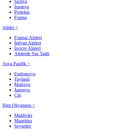
Sicilya
İspanya
Portekiz
Fransa
Alpler >
Fransız Alpleri
İtalyan Alpleri
İsviçre Alpleri
Alplerde Yaz Tatili
Asya Pasifik >
Endonezya
Tayland
Malezya
Japonya
Çin
Hint Okyanusu >
Maldivler
Mauritius
Seyşeller