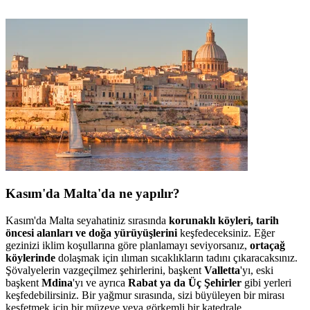
Kasım'da Malta'da ne yapılır?
Kasım'da Malta seyahatiniz sırasında
korunaklı köyleri, tarih
öncesi alanları ve doğa yürüyüşlerini
keşfedeceksiniz. Eğer
gezinizi iklim koşullarına göre planlamayı seviyorsanız,
ortaçağ
köylerinde
dolaşmak için ılıman sıcaklıkların tadını çıkaracaksınız.
Şövalyelerin vazgeçilmez şehirlerini, başkent
Valletta
'yı, eski
başkent
Mdina
'yı ve ayrıca
Rabat ya da Üç Şehirler
gibi yerleri
keşfedebilirsiniz. Bir yağmur sırasında, sizi büyüleyen bir mirası
keşfetmek için bir müzeye veya görkemli bir katedrale