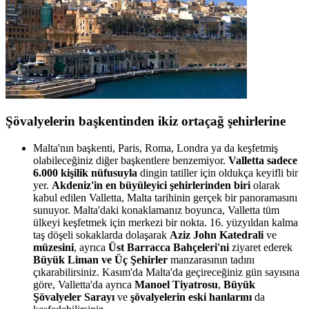
Şövalyelerin başkentinden ikiz ortaçağ şehirlerine
Malta'nın başkenti, Paris, Roma, Londra ya da keşfetmiş
olabileceğiniz diğer başkentlere benzemiyor.
Valletta sadece
6.000 kişilik nüfusuyla
dingin tatiller için oldukça keyifli bir
yer.
Akdeniz'in en büyüleyici şehirlerinden biri
olarak
kabul edilen Valletta, Malta tarihinin gerçek bir panoramasını
sunuyor. Malta'daki konaklamanız boyunca, Valletta tüm
ülkeyi keşfetmek için merkezi bir nokta. 16. yüzyıldan kalma
taş döşeli sokaklarda dolaşarak
Aziz John Katedrali
ve
müzesini
, ayrıca
Üst Barracca Bahçeleri'ni
ziyaret ederek
Büyük Liman ve Üç Şehirler
manzarasının tadını
çıkarabilirsiniz. Kasım'da Malta'da geçireceğiniz gün sayısına
göre, Valletta'da ayrıca
Manoel Tiyatrosu
,
Büyük
Şövalyeler Sarayı
ve
şövalyelerin eski hanlarını
da