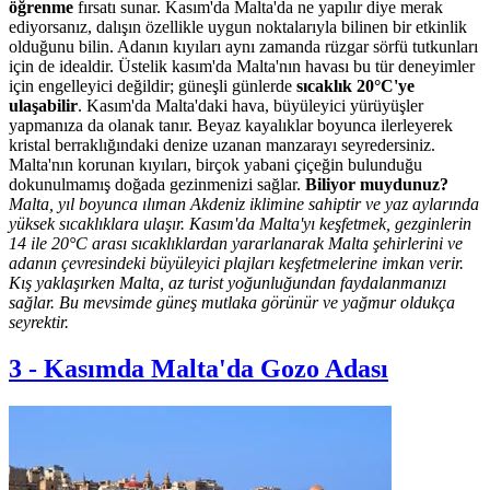
öğrenme
fırsatı sunar. Kasım'da Malta'da ne yapılır diye merak
ediyorsanız, dalışın özellikle uygun noktalarıyla bilinen bir etkinlik
olduğunu bilin. Adanın kıyıları aynı zamanda rüzgar sörfü tutkunları
için de idealdir. Üstelik kasım'da Malta'nın havası bu tür deneyimler
için engelleyici değildir; güneşli günlerde
sıcaklık 20°C'ye
ulaşabilir
. Kasım'da Malta'daki hava, büyüleyici yürüyüşler
yapmanıza da olanak tanır. Beyaz kayalıklar boyunca ilerleyerek
kristal berraklığındaki denize uzanan manzarayı seyredersiniz.
Malta'nın korunan kıyıları, birçok yabani çiçeğin bulunduğu
dokunulmamış doğada gezinmenizi sağlar.
Biliyor muydunuz?
Malta, yıl boyunca ılıman Akdeniz iklimine sahiptir ve yaz aylarında
yüksek sıcaklıklara ulaşır. Kasım'da Malta'yı keşfetmek, gezginlerin
14 ile 20°C arası sıcaklıklardan yararlanarak Malta şehirlerini ve
adanın çevresindeki büyüleyici plajları keşfetmelerine imkan verir.
Kış yaklaşırken Malta, az turist yoğunluğundan faydalanmanızı
sağlar. Bu mevsimde güneş mutlaka görünür ve yağmur oldukça
seyrektir.
3
-
Kasımda Malta'da Gozo Adası