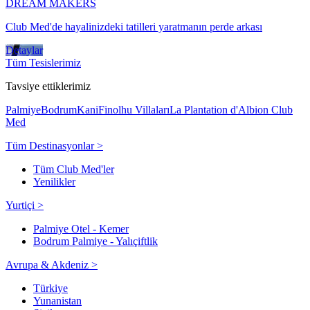
DREAM MAKERS
Club Med'de hayalinizdeki tatilleri yaratmanın perde arkası
Detaylar
Tüm Tesislerimiz
Tavsiye ettiklerimiz
Palmiye
Bodrum
Kani
Finolhu Villaları
La Plantation d'Albion Club
Med
Tüm Destinasyonlar >
Tüm Club Med'ler
Yenilikler
Yurtiçi >
Palmiye Otel - Kemer
Bodrum Palmiye - Yalıçiftlik
Avrupa & Akdeniz >
Türkiye
Yunanistan