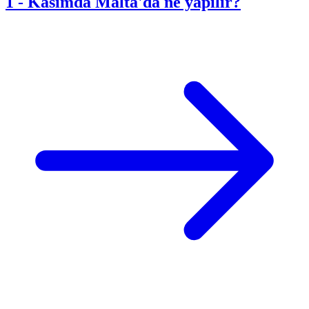
1
-
Kasımda Malta'da ne yapılır?