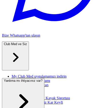
Bize Whatsapp'tan ulaşın
Club Med ve Siz
My Club Med uygulamamızı indirin
Great Members Programı
Yardıma mı ihtiyacınız var?
Arkadaşına Öner Kazan
Seyahat Sigortası
International SOS
"Ski Zéro Soucis" Ek Kayak Sigortası
Club Med'in Kesintisiz Kar Keyfi
Güvenli Tatil