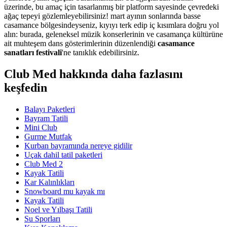
üzerinde, bu amaç için tasarlanmış bir platform sayesinde çevredeki
ağaç tepeyi gözlemleyebilirsiniz! mart ayının sonlarında basse
casamance bölgesindeyseniz, kıyıyı terk edip iç kısımlara doğru yol
alın: burada, geleneksel müzik konserlerinin ve casamança kültürüne
ait muhteşem dans gösterimlerinin düzenlendiği
casamance
sanatları festivali
'ne tanıklık edebilirsiniz.
Club Med hakkında daha fazlasını
keşfedin
Balayı Paketleri
Bayram Tatili
Mini Club
Gurme Mutfak
Kurban bayramında nereye gidilir
Uçak dahil tatil paketleri
Club Med 2
Kayak Tatili
Kar Kalınlıkları
Snowboard mu kayak mı
Kayak Tatili
Noel ve Yılbaşı Tatili
Su Sporları