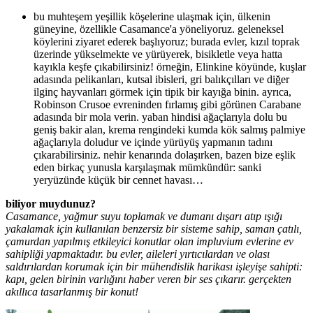
bu muhteşem yeşillik köşelerine ulaşmak için, ülkenin
güneyine, özellikle Casamance'a yöneliyoruz. geleneksel
köylerini ziyaret ederek başlıyoruz; burada evler, kızıl toprak
üzerinde yükselmekte ve yürüyerek, bisikletle veya hatta
kayıkla keşfe çıkabilirsiniz! örneğin, Elinkine köyünde, kuşlar
adasında pelikanları, kutsal ibisleri, gri balıkçılları ve diğer
ilginç hayvanları görmek için tipik bir kayığa binin. ayrıca,
Robinson Crusoe evreninden fırlamış gibi görünen Carabane
adasında bir mola verin. yaban hindisi ağaçlarıyla dolu bu
geniş bakir alan, krema rengindeki kumda kök salmış palmiye
ağaçlarıyla doludur ve içinde yürüyüş yapmanın tadını
çıkarabilirsiniz. nehir kenarında dolaşırken, bazen bize eşlik
eden birkaç yunusla karşılaşmak mümkündür: sanki
yeryüzünde küçük bir cennet havası…
biliyor muydunuz?
Casamance, yağmur suyu toplamak ve dumanı dışarı atıp ışığı
yakalamak için kullanılan benzersiz bir sisteme sahip, saman çatılı,
çamurdan yapılmış etkileyici konutlar olan impluvium evlerine ev
sahipliği yapmaktadır. bu evler, aileleri yırtıcılardan ve olası
saldırılardan korumak için bir mühendislik harikası işleyişe sahipti:
kapı, gelen birinin varlığını haber veren bir ses çıkarır. gerçekten
akıllıca tasarlanmış bir konut!