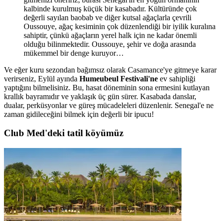
kalbinde kurulmuş küçük bir kasabadır. Kültüründe çok
değerli sayılan baobab ve diğer kutsal ağaçlarla çevrili
Oussouye, ağaç kesiminin çok düzenlendiği bir iyilik kuralına
sahiptir, çünkü ağaçların yerel halk için ne kadar önemli
olduğu bilinmektedir. Oussouye, şehir ve doğa arasında
mükemmel bir denge kuruyor…
Ve eğer kuru sezondan bağımsız olarak Casamance'ye gitmeye karar
verirseniz, Eylül ayında
Humeubeul Festivali'ne
ev sahipliği
yaptığını bilmelisiniz. Bu, hasat döneminin sona ermesini kutlayan
krallık bayramıdır ve yaklaşık üç gün sürer. Kasabada danslar,
dualar, perküsyonlar ve güreş mücadeleleri düzenlenir. Senegal'e ne
zaman gidileceğini bilmek için değerli bir ipucu!
Club Med'deki tatil köyümüz