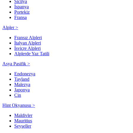
Sicilya
İspanya
Portekiz
Fransa
Alpler >
Fransız Alpleri
İtalyan Alpleri
İsviçre Alpleri
Alplerde Yaz Tatili
Asya Pasifik >
Endonezya
Tayland
Malezya
Japonya
Çin
Hint Okyanusu >
Maldivler
Mauritius
Seyşeller