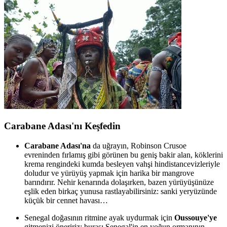
Carabane Adası'nı Keşfedin
Carabane Adası'na
da uğrayın, Robinson Crusoe
evreninden fırlamış gibi görünen bu geniş bakir alan, köklerini
krema rengindeki kumda besleyen vahşi hindistancevizleriyle
doludur ve yürüyüş yapmak için harika bir mangrove
barındırır. Nehir kenarında dolaşırken, bazen yürüyüşünüze
eşlik eden birkaç yunusa rastlayabilirsiniz: sanki yeryüzünde
küçük bir cennet havası…
Senegal doğasının ritmine ayak uydurmak için
Oussouye'ye
gitmenizi öneririz; burası Senegal'in en yoğun ormanının