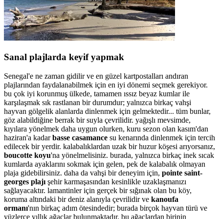
Sanal plajlarda keyif yapmak
Senegal'e ne zaman gidilir ve en güzel kartpostalları andıran
plajlarından faydalanabilmek için en iyi dönemi seçmek gerekiyor.
bu çok iyi korunmuş ülkede, tamamen ıssız beyaz kumlar ile
karşılaşmak sık rastlanan bir durumdur; yalnızca birkaç vahşi
hayvan gölgelik alanlarda dinlenmek için gelmektedir... tüm bunlar,
göz alabildiğine berrak bir suyla çevrilidir. yağışlı mevsimde,
kıyılara yönelmek daha uygun olurken, kuru sezon olan kasım'dan
haziran'a kadar
basse casamance
su kenarında dinlenmek için tercih
edilecek bir yerdir. kalabalıklardan uzak bir huzur köşesi arıyorsanız,
boucotte koyu
'na yönelmelisiniz. burada, yalnızca birkaç inek sıcak
kumlarda ayaklarını sokmak için gelen, pek de kalabalık olmayan
plaja gidebilirsiniz. daha da vahşi bir deneyim için,
pointe saint-
georges plajı
şehir karmaşasından kesinlikle uzaklaşmanızı
sağlayacaktır. lamantinler için gerçek bir sığınak olan bu köy,
koruma altındaki bir deniz alanıyla çevrilidir ve
kanoufa
ormanı
'nın birkaç adım ötesindedir; burada birçok hayvan türü ve
yüzlerce yıllık ağaçlar bulunmaktadır. bu ağaçlardan birinin