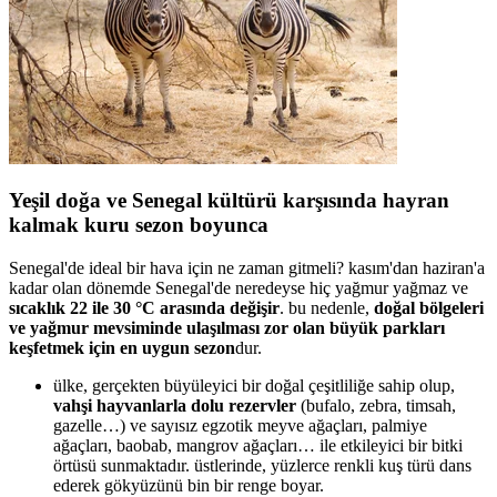
Yeşil doğa ve Senegal kültürü karşısında hayran
kalmak kuru sezon boyunca
Senegal'de ideal bir hava için ne zaman gitmeli? kasım'dan haziran'a
kadar olan dönemde Senegal'de neredeyse hiç yağmur yağmaz ve
sıcaklık 22 ile 30 °C arasında değişir
. bu nedenle,
doğal bölgeleri
ve yağmur mevsiminde ulaşılması zor olan büyük parkları
keşfetmek için en uygun sezon
dur.
ülke, gerçekten büyüleyici bir doğal çeşitliliğe sahip olup,
vahşi hayvanlarla dolu rezervler
(bufalo, zebra, timsah,
gazelle…) ve sayısız egzotik meyve ağaçları, palmiye
ağaçları, baobab, mangrov ağaçları… ile etkileyici bir bitki
örtüsü sunmaktadır. üstlerinde, yüzlerce renkli kuş türü dans
ederek gökyüzünü bin bir renge boyar.