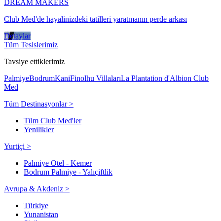
DREAM MAKERS
Club Med'de hayalinizdeki tatilleri yaratmanın perde arkası
Detaylar
Tüm Tesislerimiz
Tavsiye ettiklerimiz
Palmiye
Bodrum
Kani
Finolhu Villaları
La Plantation d'Albion Club
Med
Tüm Destinasyonlar >
Tüm Club Med'ler
Yenilikler
Yurtiçi >
Palmiye Otel - Kemer
Bodrum Palmiye - Yalıçiftlik
Avrupa & Akdeniz >
Türkiye
Yunanistan