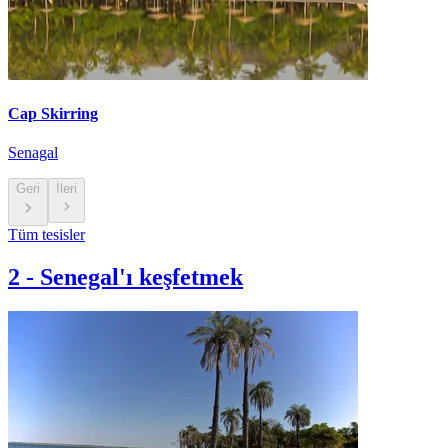
Cap Skirring
Senagal
Geri
İleri
Tüm tesisler
2
-
Senegal'ı keşfetmek