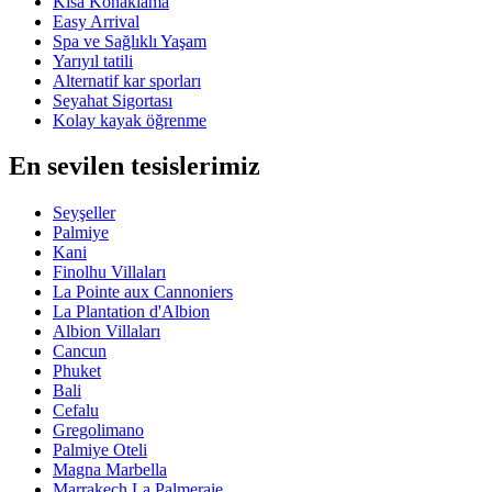
Kısa Konaklama
Easy Arrival
Spa ve Sağlıklı Yaşam
Yarıyıl tatili
Alternatif kar sporları
Seyahat Sigortası
Kolay kayak öğrenme
En sevilen tesislerimiz
Seyşeller
Palmiye
Kani
Finolhu Villaları
La Pointe aux Cannoniers
La Plantation d'Albion
Albion Villaları
Cancun
Phuket
Bali
Cefalu
Gregolimano
Palmiye Oteli
Magna Marbella
Marrakech La Palmeraie