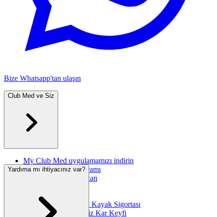
Bize Whatsapp'tan ulaşın
Club Med ve Siz
My Club Med uygulamamızı indirin
Great Members Programı
Yardıma mı ihtiyacınız var?
Arkadaşına Öner Kazan
Seyahat Sigortası
International SOS
"Ski Zéro Soucis" Ek Kayak Sigortası
Club Med'in Kesintisiz Kar Keyfi