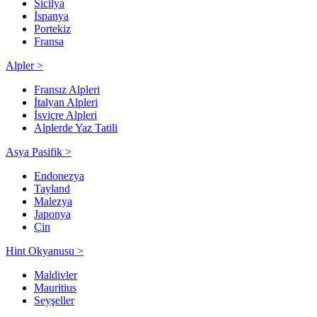
Sicilya
İspanya
Portekiz
Fransa
Alpler >
Fransız Alpleri
İtalyan Alpleri
İsviçre Alpleri
Alplerde Yaz Tatili
Asya Pasifik >
Endonezya
Tayland
Malezya
Japonya
Çin
Hint Okyanusu >
Maldivler
Mauritius
Seyşeller