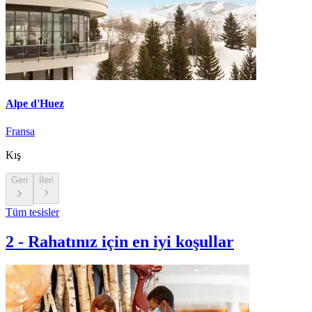
Alpe d'Huez
Fransa
Kış
Geri
İleri
Tüm tesisler
2
-
Rahatınız için en iyi koşullar