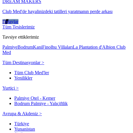
DREAM MAKERS
Club Med'de hayalinizdeki tatilleri yaratmanın perde arkası
Detaylar
Tüm Tesislerimiz
Tavsiye ettiklerimiz
Palmiye
Bodrum
Kani
Finolhu Villaları
La Plantation d'Albion Club
Med
Tüm Destinasyonlar >
Tüm Club Med'ler
Yenilikler
Yurtiçi >
Palmiye Otel - Kemer
Bodrum Palmiye - Yalıçiftlik
Avrupa & Akdeniz >
Türkiye
Yunanistan