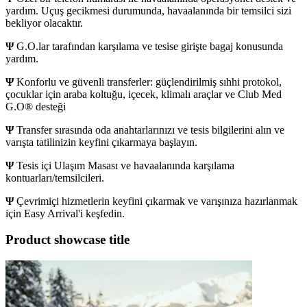
yardım. Uçuş gecikmesi durumunda, havaalanında bir temsilci sizi
bekliyor olacaktır.
Ψ
G.O.lar tarafından karşılama ve tesise girişte bagaj konusunda
yardım.​
Ψ
Konforlu ve güvenli transferler: güçlendirilmiş sıhhi protokol,
çocuklar için araba koltuğu, içecek, klimalı araçlar ve Club Med
G.O® desteği
Ψ
Transfer sırasında oda anahtarlarınızı ve tesis bilgilerini alın ve
varışta tatilinizin keyfini çıkarmaya başlayın.​
Ψ
Tesis içi Ulaşım Masası ve havaalanında karşılama
kontuarları/temsilcileri.​
Ψ
Çevrimiçi hizmetlerin keyfini çıkarmak ve varışınıza hazırlanmak
için Easy Arrival'i keşfedin.
Product showcase title