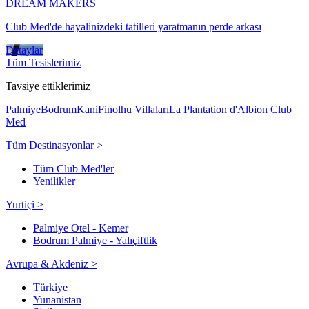
DREAM MAKERS
Club Med'de hayalinizdeki tatilleri yaratmanın perde arkası
Detaylar
Tüm Tesislerimiz
Tavsiye ettiklerimiz
Palmiye
Bodrum
Kani
Finolhu Villaları
La Plantation d'Albion Club
Med
Tüm Destinasyonlar >
Tüm Club Med'ler
Yenilikler
Yurtiçi >
Palmiye Otel - Kemer
Bodrum Palmiye - Yalıçiftlik
Avrupa & Akdeniz >
Türkiye
Yunanistan