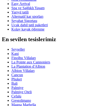
Easy Arrival
Spa ve Sağlıklı Yaşam
Yarıyıl tatili
Alternatif kar sporları
Seyahat Sigortası
Uçak dahil tatil paketleri
Kolay kayak öğrenme
En sevilen tesislerimiz
Seyşeller
Kani
Finolhu Villaları
La Pointe aux Cannoniers
La Plantation d'Albion
Albion Villaları
Cancun
Phuket
Bali
Palmiye
Palmiye Oteli
Cefalu
Gregolimano
Magna Marbella