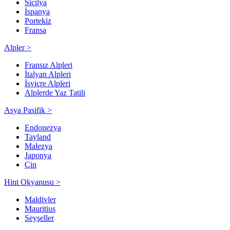
Sicilya
İspanya
Portekiz
Fransa
Alpler >
Fransız Alpleri
İtalyan Alpleri
İsviçre Alpleri
Alplerde Yaz Tatili
Asya Pasifik >
Endonezya
Tayland
Malezya
Japonya
Çin
Hint Okyanusu >
Maldivler
Mauritius
Seyşeller