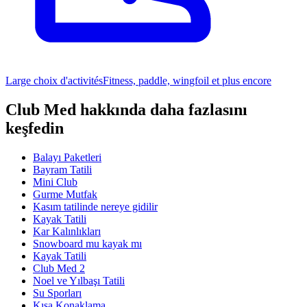
Large choix d'activités
Fitness, paddle, wingfoil et plus encore
Club Med hakkında daha fazlasını
keşfedin
Balayı Paketleri
Bayram Tatili
Mini Club
Gurme Mutfak
Kasım tatilinde nereye gidilir
Kayak Tatili
Kar Kalınlıkları
Snowboard mu kayak mı
Kayak Tatili
Club Med 2
Noel ve Yılbaşı Tatili
Su Sporları
Kısa Konaklama