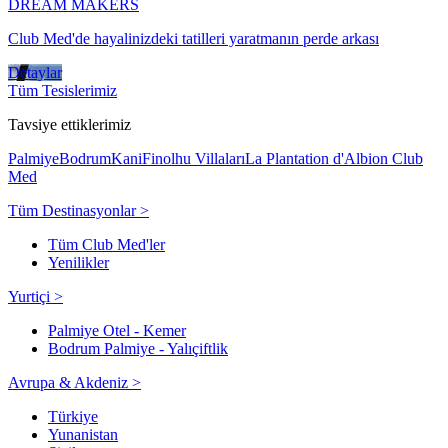
DREAM MAKERS
Club Med'de hayalinizdeki tatilleri yaratmanın perde arkası
Detaylar
Tüm Tesislerimiz
Tavsiye ettiklerimiz
Palmiye
Bodrum
Kani
Finolhu Villaları
La Plantation d'Albion Club
Med
Tüm Destinasyonlar >
Tüm Club Med'ler
Yenilikler
Yurtiçi >
Palmiye Otel - Kemer
Bodrum Palmiye - Yalıçiftlik
Avrupa & Akdeniz >
Türkiye
Yunanistan