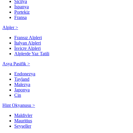
Sicilya
İspanya
Portekiz
Fransa
Alpler >
Fransız Alpleri
İtalyan Alpleri
İsviçre Alpleri
Alplerde Yaz Tatili
Asya Pasifik >
Endonezya
Tayland
Malezya
Japonya
Çin
Hint Okyanusu >
Maldivler
Mauritius
Seyşeller