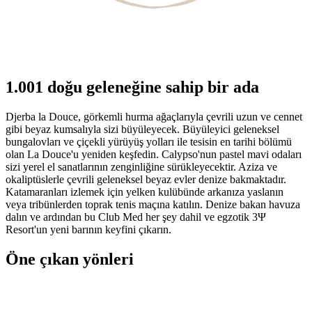
1.001 doğu geleneğine sahip bir ada
Djerba la Douce, görkemli hurma ağaçlarıyla çevrili uzun ve cennet
gibi beyaz kumsalıyla sizi büyüleyecek. Büyüleyici geleneksel
bungalovları ve çiçekli yürüyüş yolları ile tesisin en tarihi bölümü
olan La Douce'u yeniden keşfedin. Calypso'nun pastel mavi odaları
sizi yerel el sanatlarının zenginliğine sürükleyecektir. Aziza ve
okaliptüslerle çevrili geleneksel beyaz evler denize bakmaktadır.
Katamaranları izlemek için yelken kulübünde arkanıza yaslanın
veya tribünlerden toprak tenis maçına katılın. Denize bakan havuza
dalın ve ardından bu Club Med her şey dahil ve egzotik 3Ψ
Resort'un yeni barının keyfini çıkarın.
Öne çıkan yönleri