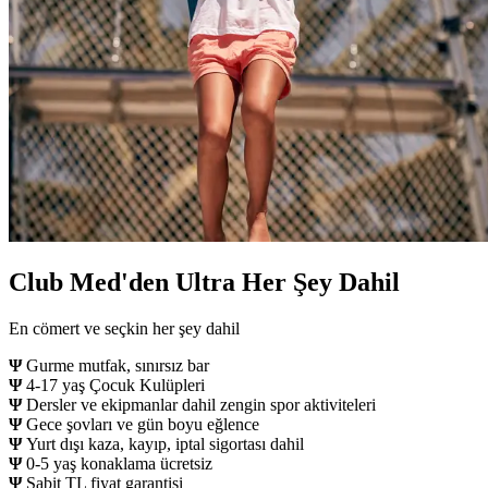
Club Med'den Ultra Her Şey Dahil
En cömert ve seçkin her şey dahil
Ψ
Gurme mutfak, sınırsız bar
Ψ
4-17 yaş Çocuk Kulüpleri
Ψ
Dersler ve ekipmanlar dahil zengin spor aktiviteleri
Ψ
Gece şovları ve gün boyu eğlence
Ψ
Yurt dışı kaza, kayıp, iptal sigortası dahil
Ψ
0-5 yaş konaklama ücretsiz
Ψ
Sabit TL fiyat garantisi