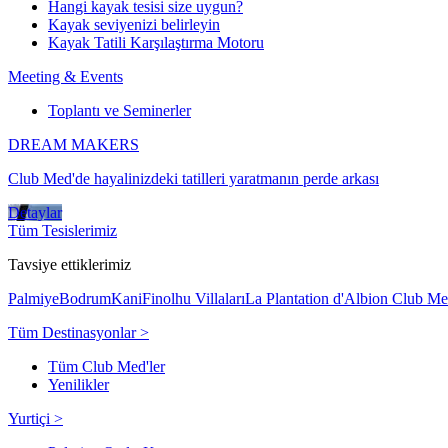
Hangi kayak tesisi size uygun?
Kayak seviyenizi belirleyin
Kayak Tatili Karşılaştırma Motoru
Meeting & Events
Toplantı ve Seminerler
DREAM MAKERS
Club Med'de hayalinizdeki tatilleri yaratmanın perde arkası
Detaylar
Tüm Tesislerimiz
Tavsiye ettiklerimiz
Palmiye
Bodrum
Kani
Finolhu Villaları
La Plantation d'Albion Club M
Tüm Destinasyonlar >
Tüm Club Med'ler
Yenilikler
Yurtiçi >