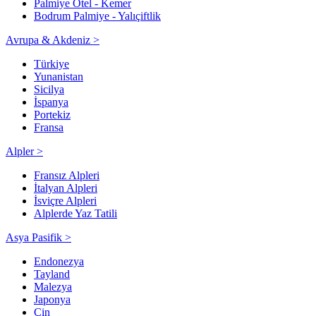
Palmiye Otel - Kemer
Bodrum Palmiye - Yalıçiftlik
Avrupa & Akdeniz >
Türkiye
Yunanistan
Sicilya
İspanya
Portekiz
Fransa
Alpler >
Fransız Alpleri
İtalyan Alpleri
İsviçre Alpleri
Alplerde Yaz Tatili
Asya Pasifik >
Endonezya
Tayland
Malezya
Japonya
Çin