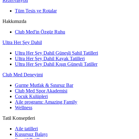
Rezervasyon
Tüm Tesis ve Rotalar
Hakkımızda
Club Med'in Özgür Ruhu
Ultra Her Şey Dahil
Ultra Her Şey Dahil Güneşli Sahil Tatilleri
Ultra Her Şey Dahil Kayak Tatilleri
Ultra Her Şey Dahil Kışın Güneşli Tatiller
Club Med Deneyimi
Gurme Mutfak & Sınırsız Bar
Club Med Spor Akademisi
Çocuk Kulüpleri
Aile programı: Amazing Family
Wellness
Tatil Konseptleri
Aile tatilleri
Kusursuz Balayı