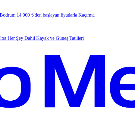
e Bodrum 14.000 ₺'den başlayan fiyatlarla
K
açırma
tra Her Şey Dahil Kayak ve Güneş Tatilleri