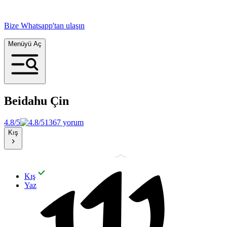
Bize Whatsapp'tan ulaşın
Menüyü Aç
Beidahu
Çin
4.8/5
1367 yorum
Kış
Kış
Yaz