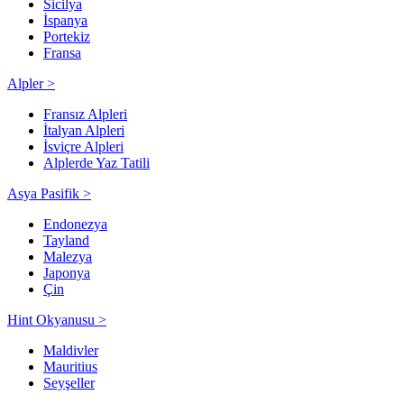
Sicilya
İspanya
Portekiz
Fransa
Alpler >
Fransız Alpleri
İtalyan Alpleri
İsviçre Alpleri
Alplerde Yaz Tatili
Asya Pasifik >
Endonezya
Tayland
Malezya
Japonya
Çin
Hint Okyanusu >
Maldivler
Mauritius
Seyşeller