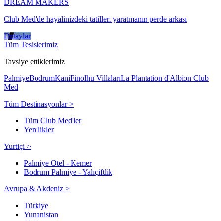
DREAM MAKERS
Club Med'de hayalinizdeki tatilleri yaratmanın perde arkası
Detaylar
Tüm Tesislerimiz
Tavsiye ettiklerimiz
Palmiye
Bodrum
Kani
Finolhu Villaları
La Plantation d'Albion Club
Med
Tüm Destinasyonlar >
Tüm Club Med'ler
Yenilikler
Yurtiçi >
Palmiye Otel - Kemer
Bodrum Palmiye - Yalıçiftlik
Avrupa & Akdeniz >
Türkiye
Yunanistan