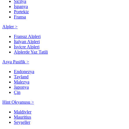
Sicilya
İspanya
Portekiz
Fransa
Alpler >
Fransız Alpleri
İtalyan Alpleri
İsviçre Alpleri
Alplerde Yaz Tatili
Asya Pasifik >
Endonezya
Tayland
Malezya
Japonya
Çin
Hint Okyanusu >
Maldivler
Mauritius
Seyşeller