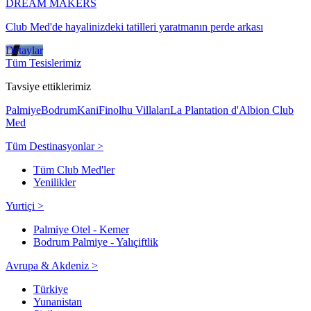
DREAM MAKERS
Club Med'de hayalinizdeki tatilleri yaratmanın perde arkası
Detaylar
Tüm Tesislerimiz
Tavsiye ettiklerimiz
Palmiye
Bodrum
Kani
Finolhu Villaları
La Plantation d'Albion Club
Med
Tüm Destinasyonlar >
Tüm Club Med'ler
Yenilikler
Yurtiçi >
Palmiye Otel - Kemer
Bodrum Palmiye - Yalıçiftlik
Avrupa & Akdeniz >
Türkiye
Yunanistan