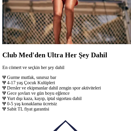
Club Med'den Ultra Her Şey Dahil
En cömert ve seçkin her şey dahil
Ψ
Gurme mutfak, sınırsız bar
Ψ
4-17 yaş Çocuk Kulüpleri
Ψ
Dersler ve ekipmanlar dahil zengin spor aktiviteleri
Ψ
Gece şovları ve gün boyu eğlence
Ψ
Yurt dışı kaza, kayıp, iptal sigortası dahil
Ψ
0-5 yaş konaklama ücretsiz
Ψ
Sabit TL fiyat garantisi